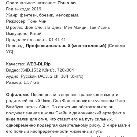
Оригинальное название:
Zhu xian
Год выхода: 2019
Жанр: фэнтези, боевик, мелодрама
Режиссер: Тони Чин
В ролях: Шон Сяо, Ли Цинь, Мэн Мэйци, Тан Исинь
Выпущено: Китай
Продолжительность: 01:41:41
Перевод:
Профессиональный (многоголосый)
|Синема
УС|
Качество:
WEB-DLRip
Видео: XviD,1532 Кбит/с, 720x304
Аудио: Русский (AC3, 2 ch, 384 Кбит/с)
Размер: 1.37 Gb
О фильме:
После резни в деревне травников и смерти
родителей юный Чжан Сяо Фан становится учеником Пика
Бамбука школы Айне. По стечению обстоятельств он
получает знания школы Скайи и демонический артефакт в
виде палки для огня, что ставит его на путь сильных,
одновременно подвергая смертельному риску. В мире магии
его полный неопределённости жизненный путь