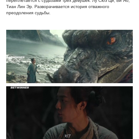
переплетается с судьбами трёх девушек: Лу Сюэ Ци, Би Яо,
Тиан Лин Эр. Разворачивается история отважного
преодоления судьбы.