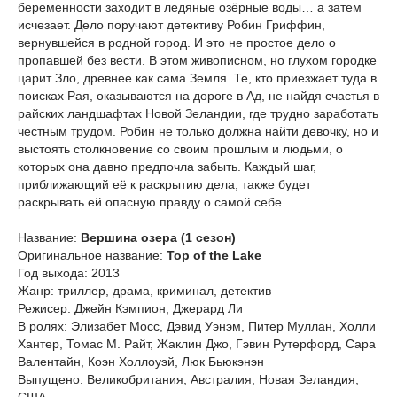
беременности заходит в ледяные озёрные воды… а затем
исчезает. Дело поручают детективу Робин Гриффин,
вернувшейся в родной город. И это не простое дело о
пропавшей без вести. В этом живописном, но глухом городке
царит Зло, древнее как сама Земля. Те, кто приезжает туда в
поисках Рая, оказываются на дороге в Ад, не найдя счастья в
райских ландшафтах Новой Зеландии, где трудно заработать
честным трудом. Робин не только должна найти девочку, но и
выстоять столкновение со своим прошлым и людьми, о
которых она давно предпочла забыть. Каждый шаг,
приближающий её к раскрытию дела, также будет
раскрывать ей опасную правду о самой себе.
Название:
Вершина озера (1 сезон)
Оригинальное название:
Top of the Lake
Год выхода: 2013
Жанр: триллер, драма, криминал, детектив
Режисер: Джейн Кэмпион, Джерард Ли
В ролях: Элизабет Мосс, Дэвид Уэнэм, Питер Муллан, Холли
Хантер, Томас М. Райт, Жаклин Джо, Гэвин Рутерфорд, Сара
Валентайн, Коэн Холлоуэй, Люк Бьюкэнэн
Выпущено: Великобритания, Австралия, Новая Зеландия,