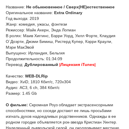
Название:
Не обыкновенное / Сверх(НЕ)естественное
Оригинальное название:
Extra Ordinary
Год выхода: 2019
Жанр: комедия, ужасы, фэнтези
Режиссер: Майк Ахерн, Энда Логман
В ролях: Маив Хиггинс, Бэрри Уорд, Уилл Форте, Клаудия
О`Доэрти, Джэми Бимиш, Ристерд Купер, Кэрри Краули,
Мэри МакЭвой
Выпущено: Ирландия, Бельгия
Продолжительность: 01:34:09
Перевод:
Дублированный
|Лицензия iTunes|
Качество:
WEB-DLRip
Видео: XviD, 1810 Кбит/с, 720x304
Аудио: АС3, 6 ch, 384 Кбит/с
Размер: 1.45 Gb
О фильме:
Скромная Роуз обладает экстрасенсорными
способностями, но соседи достают ее лишь просьбами
изгнать духов надоедливых родственников. Однажды в ее
родном городке объявляется рок-звезда Кристиан Уинтер.
Наделенный дьявольской силой, он околдовывает местную