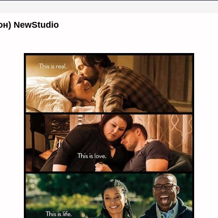
он) NewStudio