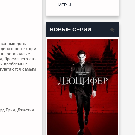
ИГРЫ
НОВЫЕ СЕРИИ
твенный день
ъединяющее их при
ть, оставаясь с
я, бросившего его
ей проблемы в
реплетаются самым
рд Грин, Джастин