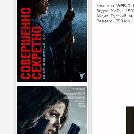
Качество:
WEB-DL
Видео: XviD, ~ 150
Аудио: Русский, ан
Размер: ~550 Mb /