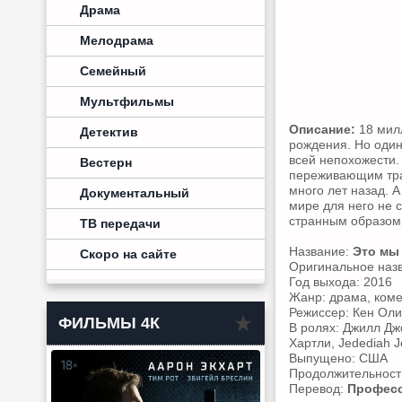
Драма
Мелодрама
Семейный
Мультфильмы
Описание:
18 мил
Детектив
рождения. Но один
всей непохожести. 
Вестерн
переживающим траг
много лет назад. 
Документальный
мире для него не 
странным образом
ТВ передачи
Название:
Это мы 
Скоро на сайте
Оригинальное наз
Год выхода: 2016
Жанр: драма, ком
Режиссер: Кен Оли
ФИЛЬМЫ 4К
В ролях: Джилл Дж
Хартли, Jedediah 
Выпущено: США
Продолжительность:
Перевод:
Професс