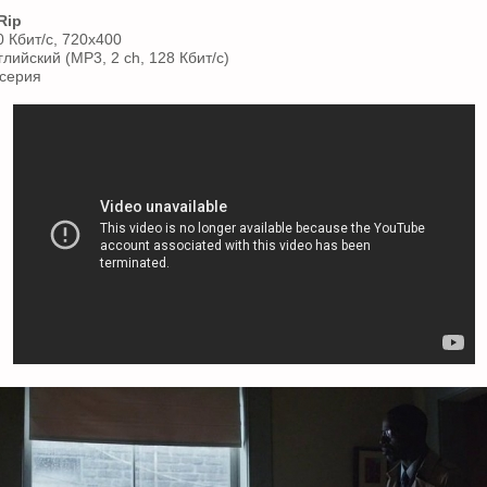
Rip
0 Кбит/с, 720x400
глийский (MP3, 2 ch, 128 Кбит/с)
 серия