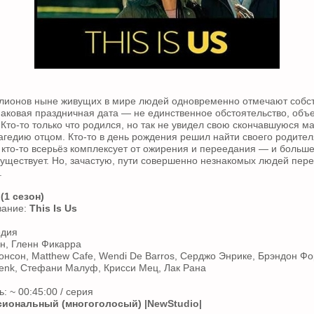
лионов ныне живущих в мире людей одновременно отмечают собс
аковая праздничная дата — не единственное обстоятельство, об
Кто-то только что родился, но так не увидел свою скончавшуюся ма
едию отцом. Кто-то в день рождения решил найти своего родител
А кто-то всерьёз комплексует от ожирения и переедания — и больш
существует. Но, зачастую, пути совершенно незнакомых людей пе
.
(1 сезон)
вание:
This Is Us
едия
н, Гленн Фикарра
онсон, Matthew Cafe, Wendi De Barros, Серджо Энрике, Брэндон Фо
Jenk, Стефани Малуф, Крисси Мец, Лак Рана
 ~ 00:45:00 / серия
иональный (многоголосый)
|NewStudio|