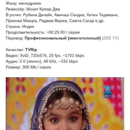
Жанр: мелодрама
Режиссёр: Мохит Кумар Джа
В ролях: Рубина Дилайк, Авинаш Сачдев, Хитен Теджвани,
Приянка Мишра, Раджив Верма, Самта Сагар и др.
Страна: Индия
Продолжительность: ~00:25:00 / серия
Перевод:
Профессиональный (многоголосый)
|ZEE TV|
Качество:
TVRip
Видео: XviD, 720x576, 25 fps, ~1701 kbps
Аудио: 2.0 (stereo), 48 kHz, ~192 kbps
Размер: 300 Mb / серия