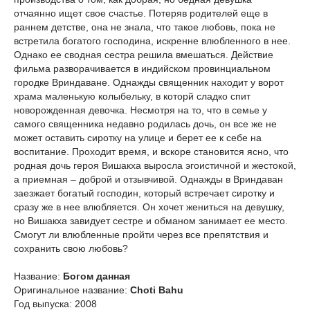
отчаянно ищет свое счастье. Потеряв родителей еще в
раннем детстве, она не знала, что такое любовь, пока не
встретила богатого господина, искренне влюбленного в нее.
Однако ее сводная сестра решила вмешаться. Действие
фильма разворачивается в индийском провинциальном
городке Вриндаване. Однажды священник находит у ворот
храма маленькую колыбельку, в которй сладко спит
новорожденная девочка. Несмотря на то, что в семье у
самого священника недавно родилась дочь, он все же не
может оставить сиротку на улице и берет ее к себе на
воспитание. Проходит время, и вскоре становится ясно, что
родная дочь героя Вишакха выросла эгоистичной и жестокой,
а приемная – доброй и отзывчивой. Однажды в Вриндаван
заезжает богатый господин, который встречает сиротку и
сразу же в нее влюбляется. Он хочет жениться на девушку,
но Вишакха завидует сестре и обманом занимает ее место.
Смогут ли влюбленные пройти через все препятствия и
сохранить свою любовь?
Название:
Богом данная
Оригинальное название:
Choti Bahu
Год выпуска: 2008