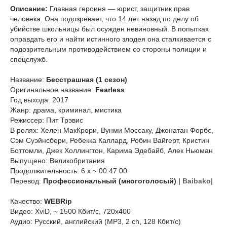
Описание:
Главная героиня — юрист, защитник прав
человека. Она подозревает, что 14 лет назад по делу об
убийстве школьницы был осужден невиновный. В попытках
оправдать его и найти истинного злодея она сталкивается с
подозрительным противодействием со стороны полиции и
спецслужб.
Название:
Бесстрашная (1 сезон)
Оригинальное название:
Fearless
Год выхода: 2017
Жанр: драма, криминал, мистика
Режиссер: Пит Трэвис
В ролях: Хелен МакКрори, Вунми Моссаку, Джонатан Форбс,
Сэм Суэйнсбери, Ребекка Каллард, Робин Вайгерт, Кристин
Боттомли, Джек Холлингтон, Карима Эдебайб, Алек Ньюман
Выпущено: Великобритания
Продолжительность: 6 х ~ 00:47:00
Перевод:
Профессиональный (многоголосый)
| Baibako|
Качество:
WEBRip
Видео: XviD, ~ 1500 Кбит/с, 720x400
Аудио: Русский, английский (MP3, 2 ch, 128 Кбит/с)