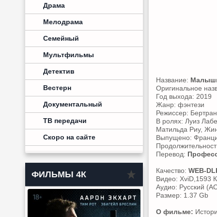
Драма
Мелодрама
Семейный
Мультфильмы
Детектив
Название:
Малышк
Вестерн
Оригинальное наз
Год выхода: 2019
Документальный
Жанр: фэнтези
Режиссер: Бертра
ТВ передачи
В ролях: Луиз Лаб
Матильда Риу, Жи
Скоро на сайте
Выпущено: Франц
Продолжительность
Перевод:
Професс
Качество:
WEB-DL
ФИЛЬМЫ 4К
Видео: XviD,1593 К
Аудио: Русский (AC
Размер: 1.37 Gb
О фильме:
Истори