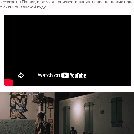
ереезжает в Париж, и, желая произвести впечатление на новых одно
т силы гаитянской вуду.