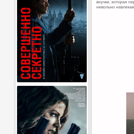
внучки, которая п
невольно навлекае