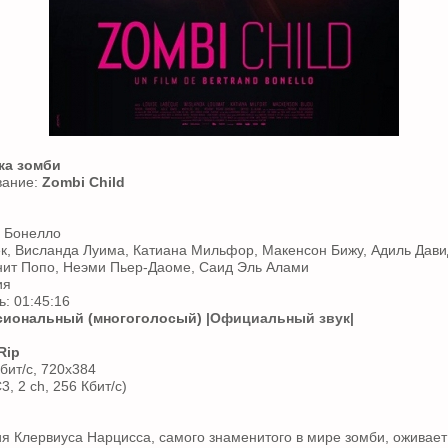
а зомби
вание:
Zombi Child
н Бонелло
ек, Висланда Луима, Катиана Мильфор, Макенсон Бижу, Адиль Дави
нит Попо, Неэми Пьер-Даоме, Саид Эль Алами
ия
: 01:45:16
иональный (многоголосый)
|Официальный звук|
Rip
бит/с, 720x384
3, 2 ch, 256 Кбит/с)
я Клервиуса Нарцисса, самого знаменитого в мире зомби, оживает 