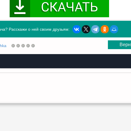
ча? Расскажи о ней своим друзьям:
Верн
shka