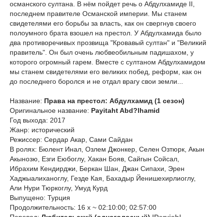
османского султана. В нём пойдет речь о Абдулхамиде II,
последнем правителе Османской империи. Мы станем
свидетелями его борьбы за власть, как он свергнув своего
полоумного брата взошел на престол. У Абдулхамида было
два противоречивых прозвища "Кровавый султан" и "Великий
правитель". Он был очень любвеобильным падишахом, у
которого огромный гарем. Вместе с султаном Абдулхамидом
мы станем свидетелями его великих побед, реформ, как он
до последнего боролся и не отдал врагу свои земли...
Название:
Права на престол: Абдулхамид (1 сезон)
Оригинальное название:
Payitaht Abd?lhamid
Год выхода: 2017
Жанр: исторический
Режиссер: Сердар Акар, Сами Сайдан
В ролях: Бюлент Инал, Озлем Джонкер, Селен Озтюрк, Акын
Акынозю, Езги Еюбоглу, Хакан Бояв, Сайгын Сойсал,
Ибрахим Кендирджи, Беркан Шан, Джан Сипахи, Эрен
Хаджыалиханоглу, Гезде Кая, Бахадыр Йенишехирлиоглу,
Али Нури Тюркоглу, Умуд Курд
Выпущено: Турция
Продолжительность: 16 x ~ 02:10:00; 02:57:00