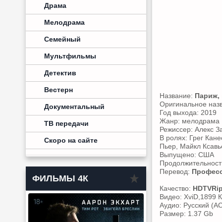
Драма
Мелодрама
Семейный
Мультфильмы
Детектив
Вестерн
Название:
Париж,
Оригинальное наз
Документальный
Год выхода: 2019
Жанр: мелодрама
ТВ передачи
Режиссер: Алекс 
В ролях: Грег Кан
Скоро на сайте
Пьер, Майкл Ксавь
Выпущено: США
Продолжительность
Перевод:
Професс
ФИЛЬМЫ 4К
Качество:
HDTVRi
Видео: XviD,1899 К
Аудио: Русский (AC
Размер: 1.37 Gb