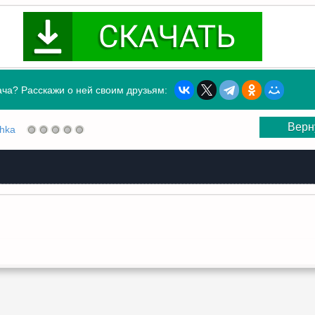
ча? Расскажи о ней своим друзьям:
Верн
shka