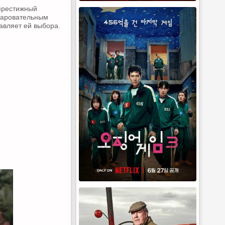
престижный
очаровательным
авляет ей выбора.