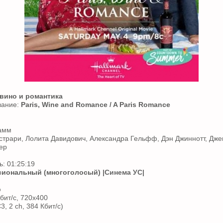
 вино и романтика
вание:
Paris, Wine and Romance / A Paris Romance
Замм
естрари, Лолита Давидович, Александра Гельфф, Дэн Джиннотт, Дже
ер
: 01:25:19
иональный (многоголосый)
|Синема УС|
p
бит/с, 720x400
3, 2 ch, 384 Кбит/с)