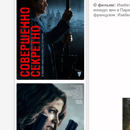
О фильме:
Изабел
конкурс вин в Пар
французом. Изабел