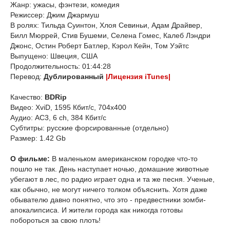
Жанр: ужасы, фэнтези, комедия
Режиссер: Джим Джармуш
В ролях: Тильда Суинтон, Хлоя Севиньи, Адам Драйвер,
Билл Мюррей, Стив Бушеми, Селена Гомес, Калеб Лэндри
Джонс, Остин Роберт Батлер, Кэрол Кейн, Том Уэйтс
Выпущено: Швеция, США
Продолжительность: 01:44:28
Перевод:
Дублированный
|Лицензия iTunes|
Качество:
BDRip
Видео: XviD, 1595 Кбит/с, 704x400
Аудио: AC3, 6 ch, 384 Кбит/с
Субтитры: русские форсированные (отдельно)
Размер: 1.42 Gb
О фильме:
В маленьком американском городке что-то
пошло не так. День наступает ночью, домашние животные
убегают в лес, по радио играет одна и та же песня. Ученые,
как обычно, не могут ничего толком объяснить. Хотя даже
обывателю давно понятно, что это - предвестники зомби-
апокалипсиса. И жители города как никогда готовы
побороться за свою плоть!