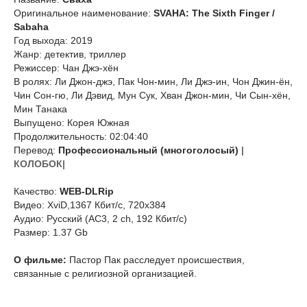
Оригинальное наименование:
SVAHA: The Sixth Finger /
Sabaha
Год выхода: 2019
Жанр: детектив, триллер
Режиссер: Чан Джэ-хён
В ролях: Ли Джон-джэ, Пак Чон-мин, Ли Джэ-ин, Чон Джин-ён,
Чин Сон-гю, Ли Дэвид, Мун Сук, Хван Джон-мин, Чи Сын-хён,
Мин Танака
Выпущено: Корея Южная
Продолжительность: 02:04:40
Перевод:
Профессиональный (многоголосый)
|
КОЛОБОК|
Качество:
WEB-DLRip
Видео: XviD,1367 Кбит/с, 720x384
Аудио: Русский (AC3, 2 ch, 192 Кбит/с)
Размер: 1.37 Gb
О фильме:
Пастор Пак расследует происшествия,
связанные с религиозной организацией.