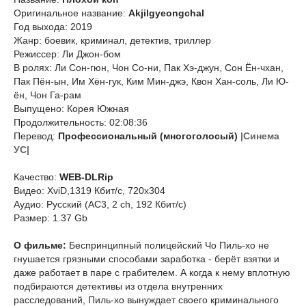
Оригинальное название:
Akjilgyeongchal
Год выхода: 2019
Жанр: боевик, криминал, детектив, триллер
Режиссер: Ли Джон-бом
В ролях: Ли Сон-гюн, Чон Со-ни, Пак Хэ-джун, Сон Ён-чхан,
Пак Пён-ын, Им Хён-гук, Ким Мин-джэ, Квон Хан-соль, Ли Ю-
ён, Чон Га-рам
Выпущено: Корея Южная
Продолжительность: 02:08:36
Перевод:
Профессиональный (многоголосый)
|Синема
УС|
Качество:
WEB-DLRip
Видео: XviD,1319 Кбит/с, 720x304
Аудио: Русский (AC3, 2 ch, 192 Кбит/с)
Размер: 1.37 Gb
О фильме:
Беспринципный полицейский Чо Пиль-хо не
гнушается грязными способами заработка - берёт взятки и
даже работает в паре с грабителем. А когда к нему вплотную
подбираются детективы из отдела внутренних
расследований, Пиль-хо вынуждает своего криминального