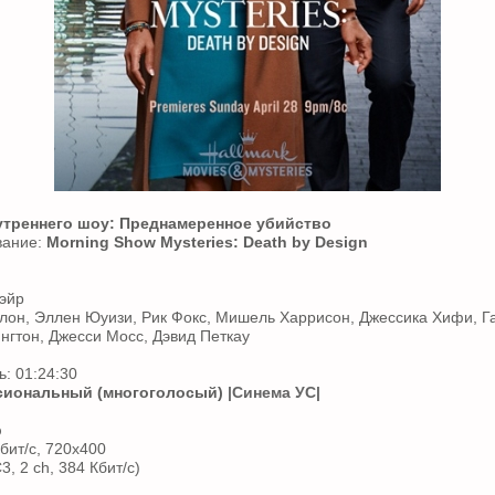
утреннего шоу: Преднамеренное убийство
вание:
Morning Show Mysteries: Death by Design
эйр
лон, Эллен Юуизи, Рик Фокс, Мишель Харрисон, Джессика Хифи, Г
гтон, Джесси Мосс, Дэвид Петкау
: 01:24:30
иональный (многоголосый)
|Синема УС|
p
бит/с, 720x400
3, 2 ch, 384 Кбит/с)