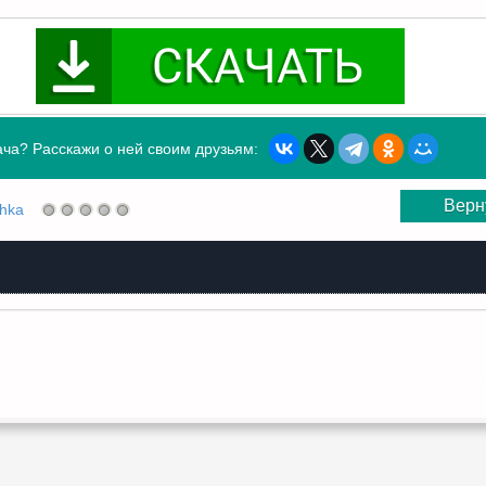
ча? Расскажи о ней своим друзьям:
Верн
shka