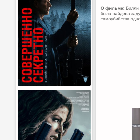
О фильме:
Билли 
была найдена заду
самоубийства одно