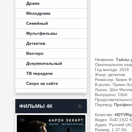
Драма
Мелодрама
Семейный
Мультфильмы
Детектив
Вестерн
Название:
Тайны 
Документальный
Оригинальное наз
Год выхода: 2019
ТВ передачи
Жанр: детектив
Режиссер: Кевин Ф
Скоро на сайте
В ролях: Примо Ал
Льюис, Шон Миллин
Выпущено: США
Продолжительность
Перевод:
Професс
ФИЛЬМЫ 4К
Качество:
HDTVRi
Видео: XviD,1922 К
Аудио: Русский (AC
Размер: 1.37 Gb