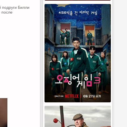
й подруги Билли
е после