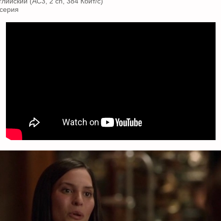
глийский (AC3, 2 ch, 384 Кбит/с)
 серия