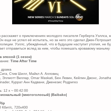
расскажет о приключениях молодого писателя Герберта Уэллса, к
н еще не успел её испытать, но за него это сделал Джек-Потрошит
олиции. Уэллс, убеждённый, что в будущем наступит утопия, не бу
ает отправиться вслед за ним, чтобы помешать кровавому маньяку 
а эпохой (1 сезон)
вание:
Time After Time
, драма
Сига, Стив Шилл, Майкл А. Алловиц
з, Эллиотт Виллар, Omar Maskati, Бен Левин, Кейлин Джонс, Jonath
inader, Куррат Анн Кадвани, Дженезис Родригез
: 12 x ~ 00:42:00
иональный (многоголосый)
|Baibako|
Rip
0 Кбит/с, 720x400