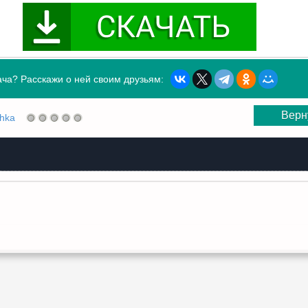
ча? Расскажи о ней своим друзьям:
Верн
shka