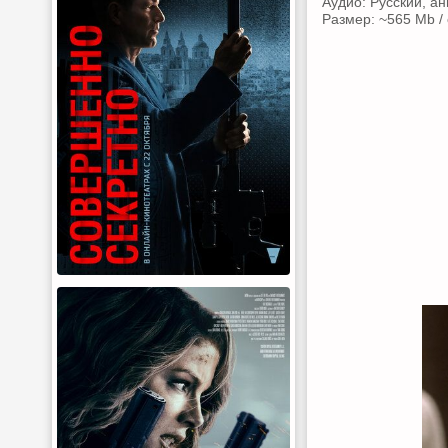
Аудио: Русский, ан
Размер: ~565 Mb /