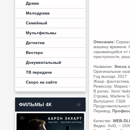
Драма
Мелодрама
Семейный
Мультфильмы
Описание:
Сериал 
Детектив
машину времени. О
скрывающийся от п
Вестерн
преступности, реш
Документальный
Название:
Эпоха з
Оригинальное наз
ТВ передачи
Год выхода: 2017
Жанр: фантастика
Скоро на сайте
Режиссер: Маркос 
В ролях: Уилл Чей
Строма, Marlene G
Выпущено: США
ФИЛЬМЫ 4К
Продолжительность
Перевод:
Професс
Качество:
WEB-DL
Видео: XviD, ~ 150