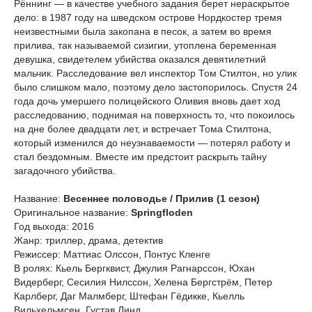
Рённинг — в качестве учебного задания берет нераскрытое
дело: в 1987 году на шведском острове Нордкостер тремя
неизвестными была закопана в песок, а затем во время
прилива, так называемой сизигии, утоплена беременная
девушка, свидетелем убийства оказался девятилетний
мальчик. Расследование вел инспектор Том Стилтон, но улик
было слишком мало, поэтому дело застопорилось. Спустя 24
года дочь умершего полицейского Оливия вновь дает ход
расследованию, поднимая на поверхность то, что покоилось
на дне более двадцати лет, и встречает Тома Стилтона,
который изменился до неузнаваемости — потерял работу и
стал бездомным. Вместе им предстоит раскрыть тайну
загадочного убийства.
Название:
Весеннее половодье / Прилив (1 сезон)
Оригинальное название:
Springfloden
Год выхода: 2016
Жанр: триллер, драма, детектив
Режиссер: Маттиас Олссон, Понтус Кленге
В ролях: Кьель Бергквист, Джулия Рагнарссон, Юхан
Видерберг, Сесилия Нилссон, Хелена Бергстрём, Петер
Карлберг, Даг Малмберг, Штефан Гёдикке, Кьелль
Вильхельмсен, Густав Линд