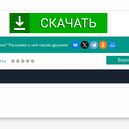
ча? Расскажи о ней своим друзьям:
Верн
shka