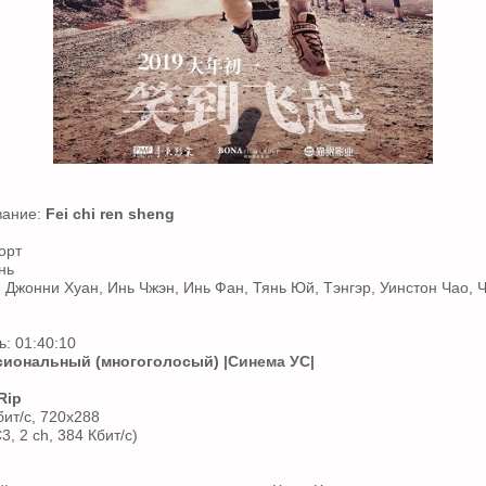
вание:
Fei chi ren sheng
орт
нь
, Джонни Хуан, Инь Чжэн, Инь Фан, Тянь Юй, Тэнгэр, Уинстон Чао,
: 01:40:10
иональный (многоголосый)
|Синема УС|
Rip
бит/с, 720x288
3, 2 ch, 384 Кбит/с)