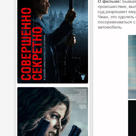
О фильме:
Бывший
происшествие, выл
суд разрешает ему
Чжан, это одолеть 
посоревноваться с
автомобиль.