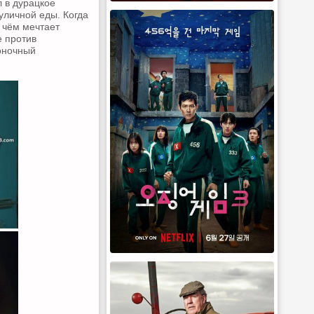
 в дурацкое
уличной еды. Когда
о чём мечтает
е против
гоночный