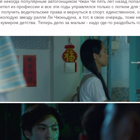
 некогда популярным автогонщиком Чжан Чи пять лет назад попал
етел из профессии и все эти годы управлялся только с лотком для 
 получить водительские права и вернуться в спорт, единственное, 
молодую звезду ралли Ли Чжэньдуна, а тот, в свою очередь, тоже н
 кумиром детства. Теперь дело за малым - надо где-то раздобыть 