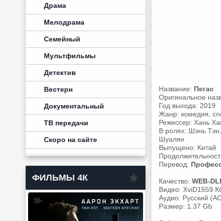
Драма
Мелодрама
Семейный
Мультфильмы
Детектив
Название:
Пегас
Вестерн
Оригинальное наз
Год выхода: 2019
Документальный
Жанр: комедия, сп
Режиссер: Хань Ха
ТВ передачи
В ролях: Шэнь Тэн
Шуалян
Скоро на сайте
Выпущено: Китай
Продолжительность
Перевод:
Професс
ФИЛЬМЫ 4К
Качество:
WEB-DL
Видео: XviD1559 К
Аудио: Русский (AC
Размер: 1.37 Gb