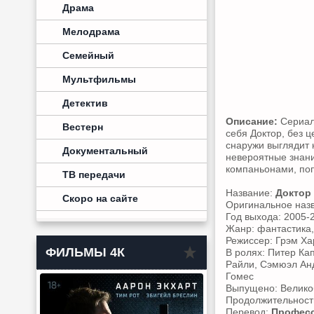
Драма
Мелодрама
Семейный
Мультфильмы
Детектив
Описание:
Сериал
Вестерн
себя Доктор, без 
снаружи выглядит 
Документальный
невероятные знани
компаньонами, поп
ТВ передачи
Название:
Доктор 
Скоро на сайте
Оригинальное наз
Год выхода: 2005-
Жанр: фантастика
Режиссер: Грэм Ха
ФИЛЬМЫ 4К
В ролях: Питер Ка
Райли, Сэмюэл Анд
Гомес
Выпущено: Велико
Продолжительность:
Перевод:
Професс