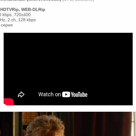
 HDTVRip, WEB-DLRip
0 kbps, 720x400
Hz, 2 ch, 128 kbps
 серия