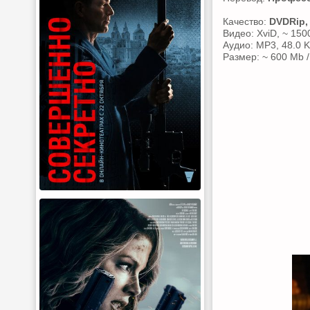
Качество:
DVDRip,
Видео: XviD, ~ 150
Аудио: MP3, 48.0 K
Размер: ~ 600 Mb /