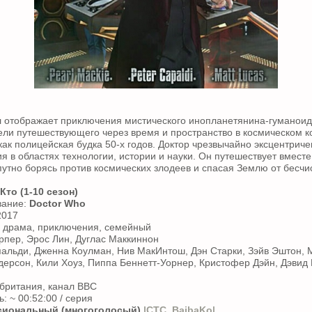
 отображает приключения мистического инопланетянина-гуманои
цели путешествующего через время и пространство в космическом к
как полицейская будка 50-х годов. Доктор чрезвычайно эксцентриче
я в областях технологии, истории и науки. Он путешествует вместе
утно борясь против космических злодеев и спасая Землю от бесчи
Кто (1-10 сезон)
вание:
Doctor Who
2017
, драма, приключения, семейный
рпер, Эрос Лин, Дуглас Маккиннон
пальди, Дженна Коулман, Нив МакИнтош, Дэн Старки, Зэйв Эштон,
ерсон, Кили Хоуз, Пиппа Беннетт-Уорнер, Кристофер Дэйн, Дэви
британия, канал BBC
 ~ 00:52:00 / серия
иональный (многоголосый)
|СТС, BaibaKo|