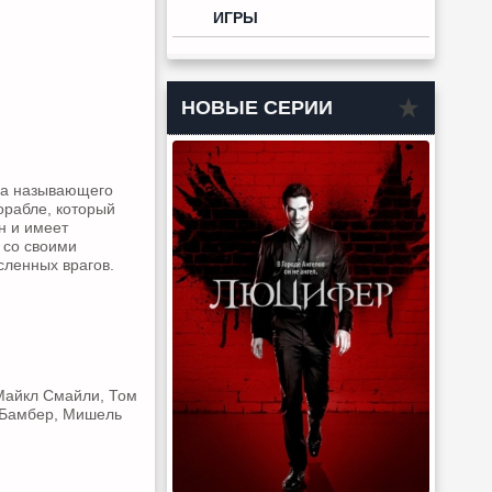
ИГРЫ
НОВЫЕ СЕРИИ
да называющего
орабле, который
н и имеет
 со своими
сленных врагов.
 Майкл Смайли, Том
д Бамбер, Мишель