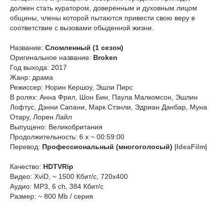
должен стать куратором, доверенным и духовным лицом
общины, члены которой пытаются привести свою веру в
соответствие с вызовами обыденной жизни.
Название:
Сломленный (1 сезон)
Оригинальное название:
Broken
Год выхода: 2017
Жанр: драма
Режиссер: Норин Кершоу, Эшли Пирс
В ролях: Анна Фрил, Шон Бин, Паула Малкомсон, Эшлин
Лофтус, Дэнни Сапани, Марк Стэнли, Эдриан Данбар, Муна
Отару, Лорен Лайл
Выпущено: Великобритания
Продолжительность: 6 х ~ 00:59:00
Перевод:
Профессиональный (многоголосый)
|IdeaFilm|
Качество:
HDTVRip
Видео: XviD, ~ 1500 Кбит/с, 720x400
Аудио: МР3, 6 ch, 384 Кбит/с
Размер: ~ 800 Mb / серия