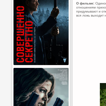
О фильме:
Одинок
отношениям приход
придумывают и отк
вся ложь выходит 