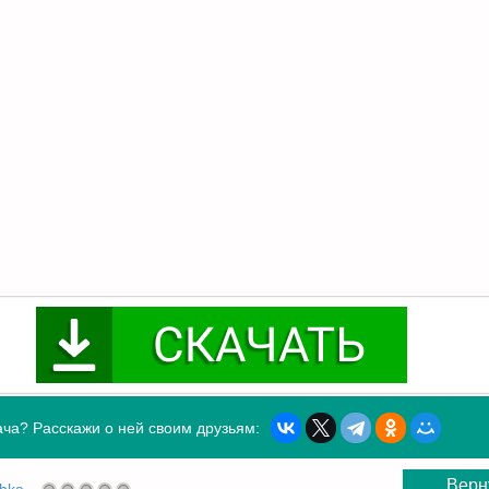
ча? Расскажи о ней своим друзьям:
Верн