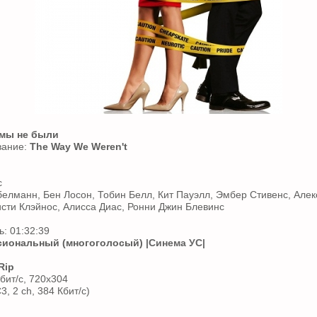
 мы не были
вание:
The Way We Weren't
с
белманн, Бен Лосон, Тобин Белл, Кит Пауэлл, Эмбер Стивенс, Алек
сти Клэйнос, Алисса Диас, Ронни Джин Блевинс
: 01:32:39
иональный (многоголосый)
|Синема УС|
Rip
бит/с, 720x304
3, 2 ch, 384 Кбит/с)