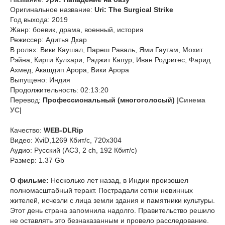
Оригинальное название:
Uri: The Surgical Strike
Год выхода: 2019
Жанр: боевик, драма, военный, история
Режиссер: Адитья Дхар
В ролях: Вики Каушал, Пареш Раваль, Ями Гаутам, Мохит
Рэйна, Кирти Кулхари, Раджит Капур, Иван Родригес, Фарид
Ахмед, Акашдип Арора, Вики Арора
Выпущено: Индия
Продолжительность: 02:13:20
Перевод:
Профессиональный (многоголосый)
|Синема
УС|
Качество:
WEB-DLRip
Видео: XviD,1269 Кбит/с, 720x304
Аудио: Русский (AC3, 2 ch, 192 Кбит/с)
Размер: 1.37 Gb
О фильме:
Несколько лет назад, в Индии произошел
полномасштабный теракт. Пострадали сотни невинных
жителей, исчезли с лица земли здания и памятники культуры.
Этот день страна запомнила надолго. Правительство решило
не оставлять это безнаказанным и провело расследование.