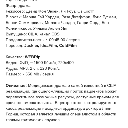
Жанр: драма
Режиссер: Дэвид Фон Энкен, Ли Роуз, Оз Скотт
В ролях: Марша Гэй Харден, Раза Джеффри, Луис Гусман,
Бонни Соммервиль, Мелани Чандра, Гарри Форд, Бен
Холлингсворт, Уильям Аллен Янг
Выпущено: США, канал CBS
Продолжительность: ~ 00:45:00 / серия
Перевод:
Jaskier, IdeaFilm, ColdFilm
Качество:
WEBRip
Видео: XviD, ~ 1500 Кбит/с, 720x400
Аудио: MP3, 2 ch, 128 Кбит/с
Размер: ~ 550 Mb / серия
Описание:
Медицинская драма о самой известной в США
реанимации, где ошеломляющий приток пациентов может
перевесить все возможные ресурсы, доступные врачам для
срочного вмешательства. В центре этого контролируемого
хаоса реанимации находится ординатура доктора Линн
Рориш, которая является лучшим специалистом в области
травмы критических случаев.