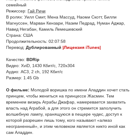
семейный
Режиссер:
Гай Ричи
В ролях: Уилл Смит, Мена Массуд, Наоми Скотт, Билли
Магнуссен, Марван Кензари, Назим Педрад, Нуман Аджар,
Навид Негабан, Камиль Лемешевский
Страна: США
Продолжительность: 02:07:58
Перевод:
Дублированный
|Лицензия iTunes|
Качество:
BDRip
Видео: XviD, 1430 Кбит/с, 720x304
Аудио: AC3, 2 ch, 192 Кбит/с
Размер: 1.45 Gb
О фильме:
Молодой воришка по имени Аладдин хочет стать
принцем, чтобы жениться на принцессе Жасмин. Тем
временем визирь Аграбы Джафар, намеревается захватить
власть над Аграбой, а для этого он стремится заполучить
волшебную лампу, хранящуюся в пещере чудес, доступ к
которой разрешен лишь тому, кого называют «алмаз
неограненный», и этим человеком является никто иной как
сам Аладдин.