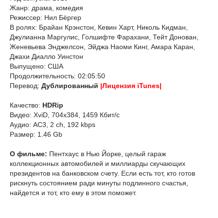
Жанр: драма, комедия
Режиссер: Нил Бёргер
В ролях: Брайан Крэнстон, Кевин Харт, Николь Кидман,
Джулианна Маргулис, Голшифте Фарахани, Тейт Донован,
Женевьева Энджелсон, Эйджа Наоми Кинг, Амара Каран,
Джахи Диалло Уинстон
Выпущено: США
Продолжительность: 02:05:50
Перевод:
Дублированный
|Лицензия iTunes|
Качество:
HDRip
Видео: XviD, 704x384, 1459 Кбит/с
Аудио: AC3, 2 ch, 192 kbps
Размер: 1.46 Gb
О фильме:
Пентхаус в Нью Йорке, целый гараж
коллекционных автомобилей и миллиарды скучающих
президентов на банковском счету. Если есть тот, кто готов
рискнуть состоянием ради минуты подлинного счастья,
найдется и тот, кто ему в этом поможет.