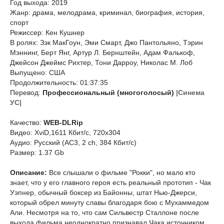
Год выхода: 2019
Жанр: драма, мелодрама, криминал, биография, история,
спорт
Режиссер: Кен Кушнер
В ролях: Зэк МакГоун, Эми Смарт, Джо Пантольяно, Тэрин
Мэннинг, Берт Янг, Артур Л. Бернштейн, Адам Фалькоф,
Джейсон Джеймс Рихтер, Тони Дарроу, Николас М. Лоб
Выпущено: США
Продолжительность: 01:37:35
Перевод:
Профессиональный (многоголосый)
|Синема
УС|
Качество:
WEB-DLRip
Видео: XviD,1611 Кбит/с, 720x304
Аудио: Русский (AC3, 2 ch, 384 Кбит/с)
Размер: 1.37 Gb
Описание:
Все слышали о фильме "Рокки", но мало кто
знает, что у его главного героя есть реальный прототип - Чак
Уэпнер, обычный боксер из Байонны, штат Нью-Джерси,
который обрел минуту славы благодаря бою с Мухаммедом
Али. Несмотря на то, что сам Сильвестр Сталлоне после
выхода фильма неоднократно признавал Чака источником