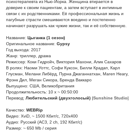
психотерапевта из Нью-Йорка. Женщина втирается в
доверие к своим пациентам, а затем вступает в интимные
связи с их родственниками. Её профессиональная жизнь и
пагубные страсти смешиваются воедино и постепенно
начинают разрушать как чужие жизни, так и её собственную.
Название:
Цыганка (1 сезон)
Оригинальное название:
Gypsy
Год выхода: 2017
Жанр: триллер, драма
Режиссер: Коки Гидройч, Виктория Махони, Алик Сахаров
В ролях: Наоми Уоттс, Софи Куксон, Билли Крадап, Карл
Глусман, Мелани Либёрд, Пурна Джаганнатхан, Maren Heary,
Фрэнк Дил, Меган Сикора, Бренда Ваккаро
Выпущено: США, Великобритания
Продолжительность: 10 x ~ 00:50:00
Перевод:
Любительский (двухголосый)
|Sunshine Studio|
Качество:
WEBRip
Видео: XviD, ~ 1500 Кбит/с, 720x400
Аудио: Русский (AC3, 2 ch, 192 Кбит/с)
Размер: ~ 650 Mb / серия