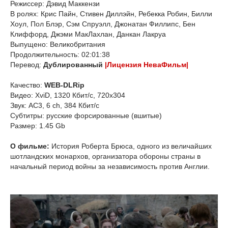
Режиссер: Дэвид Маккензи
В ролях: Крис Пайн, Стивен Диллэйн, Ребекка Робин, Билли
Хоул, Пол Блэр, Сэм Спруэлл, Джонатан Филлипс, Бен
Клиффорд, Джэми МакЛахлан, Данкан Лакруа
Выпущено: Великобритания
Продолжительность: 02:01:38
Перевод:
Дублированный
|Лицензия НеваФильм|
Качество:
WEB-DLRip
Видео: XviD, 1320 Кбит/с, 720x304
Звук: AC3, 6 ch, 384 Кбит/с
Субтитры: русские форсированные (вшитые)
Размер: 1.45 Gb
О фильме:
История Роберта Брюса, одного из величайших
шотландских монархов, организатора обороны страны в
начальный период войны за независимость против Англии.