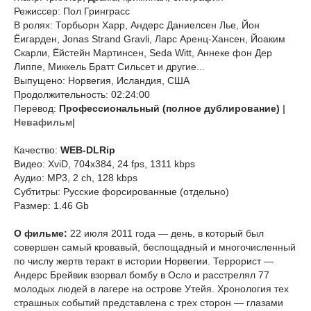
Режиссер: Пол Гринграсс
В ролях: Торбьорн Харр, Андерс Даниелсен Лье, Йон
Ёигарден, Jonas Strand Gravli, Ларс Аренц-Хансен, Йоаким
Скарли, Ёйстейн Мартинсен, Seda Witt, Аннеке фон Дер
Липпе, Миккель Братт Сильсет и другие...
Выпущено: Норвегия, Исландия, США
Продолжительность: 02:24:00
Перевод:
Профессиональный (полное дублирование)
|
Невафильм|
Качество:
WEB-DLRip
Видео: XviD, 704x384, 24 fps, 1311 kbps
Аудио: MP3, 2 ch, 128 kbps
Субтитры: Русские форсированные (отдельно)
Размер: 1.46 Gb
О фильме:
22 июля 2011 года — день, в который был
совершен самый кровавый, беспощадный и многочисленный
по числу жертв теракт в истории Норвегии. Террорист —
Андерс Брейвик взорвал бомбу в Осло и расстрелял 77
молодых людей в лагере на острове Утейя. Хронология тех
страшных событий представлена с трех сторон — глазами