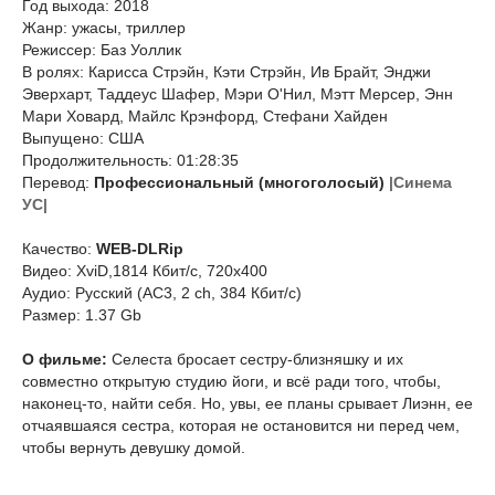
Год выхода: 2018
Жанр: ужасы, триллер
Режиссер: Баз Уоллик
В ролях: Карисса Стрэйн, Кэти Стрэйн, Ив Брайт, Энджи
Эверхарт, Таддеус Шафер, Мэри О'Нил, Мэтт Мерсер, Энн
Мари Ховард, Майлс Крэнфорд, Стефани Хайден
Выпущено: США
Продолжительность: 01:28:35
Перевод:
Профессиональный (многоголосый)
|Синема
УС|
Качество:
WEB-DLRip
Видео: XviD,1814 Кбит/с, 720x400
Аудио: Русский (AC3, 2 ch, 384 Кбит/с)
Размер: 1.37 Gb
О фильме:
Селеста бросает сестру-близняшку и их
совместно открытую студию йоги, и всё ради того, чтобы,
наконец-то, найти себя. Но, увы, ее планы срывает Лиэнн, ее
отчаявшаяся сестра, которая не остановится ни перед чем,
чтобы вернуть девушку домой.