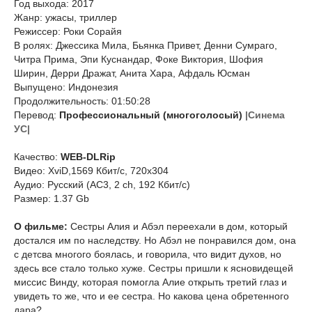
Год выхода: 2017
Жанр: ужасы, триллер
Режиссер: Роки Сорайя
В ролях: Джессика Мила, Бьянка Привет, Денни Сумраго,
Читра Прима, Эпи Куснандар, Фоке Виктория, Шофия
Ширин, Дерри Дражат, Анита Хара, Афдаль Юсман
Выпущено: Индонезия
Продолжительность: 01:50:28
Перевод:
Профессиональный (многоголосый)
|Синема
УС|
Качество:
WEB-DLRip
Видео: XviD,1569 Кбит/с, 720x304
Аудио: Русский (AC3, 2 ch, 192 Кбит/с)
Размер: 1.37 Gb
О фильме:
Сестры Алия и Абэл переехали в дом, который
достался им по наследству. Но Абэл не понравился дом, она
с детсва многого боялась, и говорила, что видит духов, но
здесь все стало только хуже. Сестры пришли к ясновидещей
миссис Винду, которая помогла Алие открыть третий глаз и
увидеть то же, что и ее сестра. Но какова цена обретенного
дара?