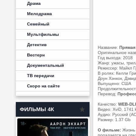
Драма
Мелодрама
Семейный
Мультфильмы
Детектив
Название:
Прямая
Оригинальное наз
Вестерн
Год выхода: 2018
Жанр: ужасы, трил
Документальный
Режиссер: Майкл Г
В ролях: Келли Гри
ТВ передачи
Доун Хэнкок, Дэви
Выпущено: США
Скоро на сайте
Продолжительность
Перевод:
Професс
Качество:
WEB-DL
ФИЛЬМЫ 4К
Видео: XviD, 1741 
Аудио: Русский (AC
Размер: 1.37 Gb
О фильме:
Жизнь 
попадается на глаз