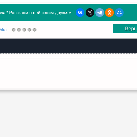
ча? Расскажи о ней своим друзьям:
Верн
shka