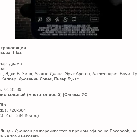
 трансляция
вание:
Live
лер, драма
рин
н, Эдди Б. Хилл, Асанте Джонс, Эрик Арагон, Александрия Баум, Гр
д Келлер, Джованни Лопез, Питер Лукас
: 01:31:39
иональный (многоголосый)
|Синема УС|
Rip
kb/s, 720x384
3, 2 ch, 384 Кбит/с)
Линды Джонсон разворачивается в прямом эфире на Facebook, но
а не тому человеку...