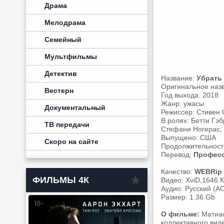
Драма
Мелодрама
Семейный
Мультфильмы
Детектив
Название:
Убрать 
Оригинальное наз
Вестерн
Год выхода: 2018
Жанр: ужасы
Документальный
Режиссер: Стивен 
В ролях: Бетти Гэ
ТВ передачи
Стефани Ногерас, 
Выпущено: США
Скоро на сайте
Продолжительность
Перевод:
Професс
Качество:
WEBRip
ФИЛЬМЫ 4К
Видео: XviD,1646 К
Аудио: Русский (AC
Размер: 1.36 Gb
О фильме:
Матиас
коллективного вид