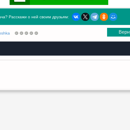
ча? Расскажи о ней своим друзьям:
Верн
oshka