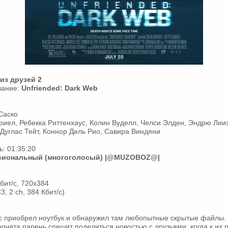
из друзей 2
вание:
Unfriended: Dark Web
Саско
бриел, Ребекка Риттенхаус, Колин Вуделл, Челси Элден, Эндрю Лии
Дуглас Тейт, Коннор Дель Рио, Савира Виндяни
: 01:35:20
иональный (многоголосый)
|@MUZOBOZ@|
бит/с, 720x384
3, 2 ch, 384 Кбит/с)
 приобрел ноутбук и обнаружил там любопытные скрытые файлы.
еочата парень спешит поделиться новостью с друзьями, когда к их 