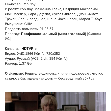
Режиссер: Роб Лоу
В ролях: Роб Лоу, МакКенна Грейс, Патриция МакКормак,
Люк Росслер, Сара Дагдэйл, Лукас Стигалл, Джон Эммет
Трэйси, Лорни Кардинал, Шона Йоханнесен, Марси Т. Хаус
Выпущено: США
Продолжительность: 01:26:37
Перевод:
Профессиональный (многоголосый)
|Синема
УС|
Качество:
HDTVRip
Видео: XviD,1866 Кбит/с, 720x352
Аудио: Русский (AC3, 2 ch, 384 Кбит/с)
Размер: 1.37 Gb
О фильме:
Родитель-одиночка и няня подозревают, что их,
казалось бы, идеальная дочь — бессердечный убийца.