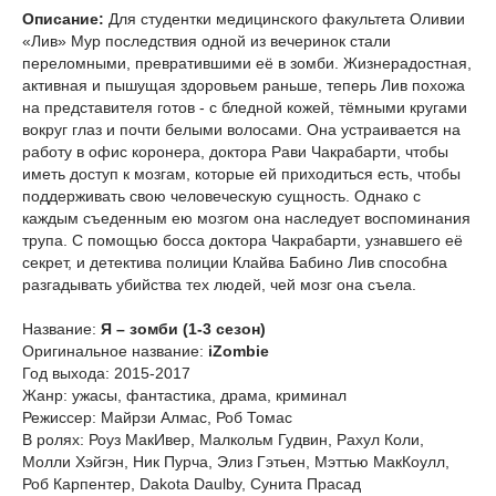
Описание:
Для студентки медицинского факультета Оливии
«Лив» Мур последствия одной из вечеринок стали
переломными, превратившими её в зомби. Жизнерадостная,
активная и пышущая здоровьем раньше, теперь Лив похожа
на представителя готов - с бледной кожей, тёмными кругами
вокруг глаз и почти белыми волосами. Она устраивается на
работу в офис коронера, доктора Рави Чакрабарти, чтобы
иметь доступ к мозгам, которые ей приходиться есть, чтобы
поддерживать свою человеческую сущность. Однако с
каждым съеденным ею мозгом она наследует воспоминания
трупа. С помощью босса доктора Чакрабарти, узнавшего её
секрет, и детектива полиции Клайва Бабино Лив способна
разгадывать убийства тех людей, чей мозг она съела.
Название:
Я – зомби (1-3 сезон)
Оригинальное название:
iZombie
Год выхода: 2015-2017
Жанр: ужасы, фантастика, драма, криминал
Режиссер: Майрзи Алмас, Роб Томас
В ролях: Роуз МакИвер, Малкольм Гудвин, Рахул Коли,
Молли Хэйгэн, Ник Пурча, Элиз Гэтьен, Мэттью МакКоулл,
Роб Карпентер, Dakota Daulby, Сунита Прасад