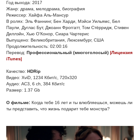
Год выхода: 2017
Жанр: драма, мелодрама, биография
Режиссер: Хайфа Аль-Мансур
В ролях: Эль Фаннинг, Бен Харди, Мэйси Уильямс, Бел
Паули, Дуглас Бут, Джоанн Фроггатт, Том Стёрридж, Стивен
Диллэйн, Хью О’Конор, Сиара Чартерис
Выпущено: Великобритания, Люксембург, США
Продолжительность: 02:00:16
Перевод:
Профессиональный (многоголосый)
|Лицензия
iTunes|
Качество:
HDRip
Видео: XviD, 1234 Кбит/с, 720x320
Аудио: AC3, 6 ch, 384 Кбит/с
Размер: 1.37 Gb
О фильме:
Когда тебе 16 лет и ты влюбляешься, можешь ли
ты представить, что жизнь подарит тебе монстра?