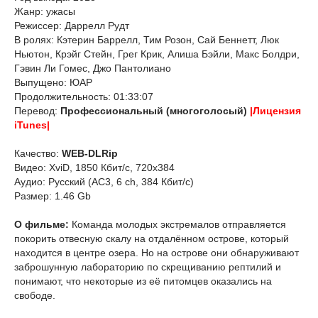
Жанр: ужасы
Режиссер: Даррелл Рудт
В ролях: Кэтерин Баррелл, Тим Розон, Сай Беннетт, Люк
Ньютон, Крэйг Стейн, Грег Крик, Алиша Бэйли, Макс Болдри,
Гэвин Ли Гомес, Джо Пантолиано
Выпущено: ЮАР
Продолжительность: 01:33:07
Перевод:
Профессиональный (многоголосый)
|Лицензия
iTunes|
Качество:
WEB-DLRip
Видео: XviD, 1850 Кбит/с, 720x384
Аудио: Русский (AC3, 6 ch, 384 Кбит/с)
Размер: 1.46 Gb
О фильме:
Команда молодых экстремалов отправляется
покорить отвесную скалу на отдалённом острове, который
находится в центре озера. Но на острове они обнаруживают
заброшунную лабораторию по скрещиванию рептилий и
понимают, что некоторые из её питомцев оказались на
свободе.