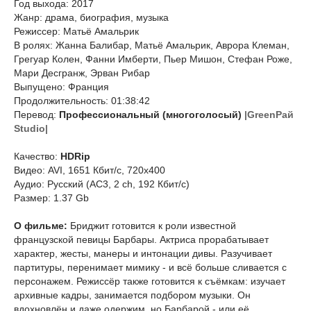
Год выхода: 2017
Жанр: драма, биография, музыка
Режиссер: Матьё Амальрик
В ролях: Жанна Балибар, Матьё Амальрик, Аврора Клеман,
Грегуар Колен, Фанни Имберти, Пьер Мишон, Стефан Роже,
Мари Десгранж, Эрван Рибар
Выпущено: Франция
Продолжительность: 01:38:42
Перевод:
Профессиональный (многоголосый)
|GreenРай
Studio|
Качество:
HDRip
Видео: AVI, 1651 Кбит/с, 720x400
Аудио: Русский (AC3, 2 ch, 192 Кбит/с)
Размер: 1.37 Gb
О фильме:
Бриджит готовится к роли известной
французской певицы Барбары. Актриса прорабатывает
характер, жесты, манеры и интонации дивы. Разучивает
партитуры, перенимает мимику - и всё больше сливается с
персонажем. Режиссёр также готовится к съёмкам: изучает
архивные кадры, занимается подбором музыки. Он
вдохновлён и даже одержим, но Барбарой - или её