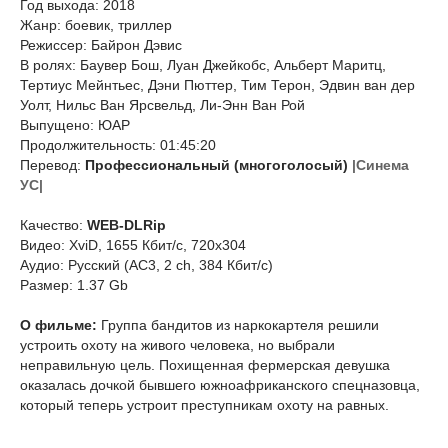
Год выхода: 2018
Жанр: боевик, триллер
Режиссер: Байрон Дэвис
В ролях: Баувер Бош, Луан Джейкобс, Альберт Маритц,
Тертиус Мейнтьес, Дэни Пюттер, Тим Терон, Эдвин ван дер
Уолт, Нильс Ван Ярсвельд, Ли-Энн Ван Рой
Выпущено: ЮАР
Продолжительность: 01:45:20
Перевод:
Профессиональный (многоголосый)
|Синема
УС|
Качество:
WEB-DLRip
Видео: XviD, 1655 Кбит/с, 720x304
Аудио: Русский (AC3, 2 ch, 384 Кбит/с)
Размер: 1.37 Gb
О фильме:
Группа бандитов из наркокартеля решили
устроить охоту на живого человека, но выбрали
неправильную цель. Похищенная фермерская девушка
оказалась дочкой бывшего южноафриканского спецназовца,
который теперь устроит преступникам охоту на равных.