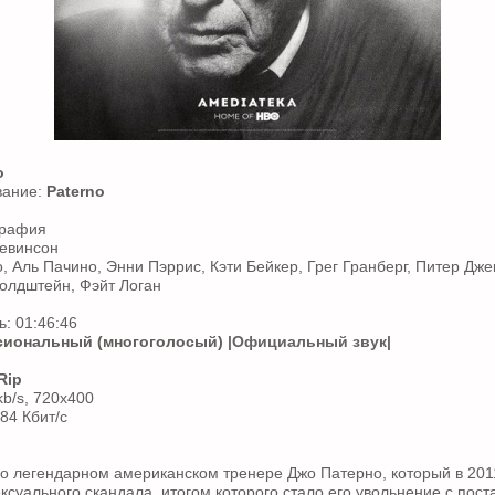
о
вание:
Paterno
графия
Левинсон
, Аль Пачино, Энни Пэррис, Кэти Бейкер, Грег Гранберг, Питер Дже
олдштейн, Фэйт Логан
: 01:46:46
иональный (многоголосый)
|Официальный звук|
Rip
kb/s, 720x400
384 Кбит/с
 легендарном американском тренере Джо Патерно, который в 2011
ксуального скандала, итогом которого стало его увольнение с пост