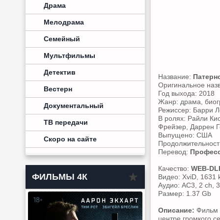
Драма
Мелодрама
Семейный
Мультфильмы
Детектив
Название:
Патерн
Оригинальное наз
Вестерн
Год выхода: 2018
Жанр: драма, био
Документальный
Режиссер: Барри 
В ролях: Райли Кио
ТВ передачи
Фрейзер, Даррен Г
Выпущено: США
Скоро на сайте
Продолжительность
Перевод:
Професс
Качество:
WEB-DL
ФИЛЬМЫ 4К
Видео: XviD, 1631 
Аудио: AC3, 2 ch, 
Размер: 1.37 Gb
Описание:
Фильм о
центре громкого се