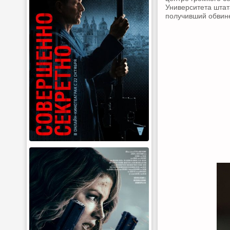
Университета шта
получивший обвин