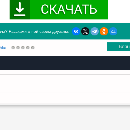
ча? Расскажи о ней своим друзьям:
Верн
shka