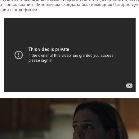
та Пенсильвания. Виновником скандала был помощник Патерно Дж
ения в педофилии.