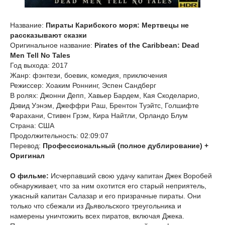
Название:
Пираты Карибского моря: Мертвецы не
рассказывают сказки
Оригинальное название:
Pirates of the Caribbean: Dead
Men Tell No Tales
Год выхода: 2017
Жанр: фэнтези, боевик, комедия, приключения
Режиссер: Хоаким Роннинг, Эспен Сандберг
В ролях: Джонни Депп, Хавьер Бардем, Кая Скоделарио,
Дэвид Уэнэм, Джеффри Раш, Брентон Туэйтс, Голшифте
Фарахани, Стивен Грэм, Кира Найтли, Орландо Блум
Страна: США
Продолжительность: 02:09:07
Перевод:
Профессиональный (полное дублирование) +
Оригинал
О фильме:
Исчерпавший свою удачу капитан Джек Воробей
обнаруживает, что за ним охотится его старый неприятель,
ужасный капитан Салазар и его призрачные пираты. Они
только что сбежали из Дьявольского треугольника и
намерены уничтожить всех пиратов, включая Джека.