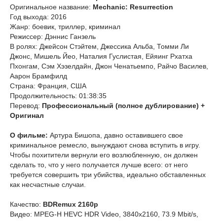
Оригинальное название:
Mechanic: Resurrection
Год выхода: 2016
Жанр: боевик, триллер, криминал
Режиссер: Дэннис Ганзель
В ролях: Джейсон Стэйтем, Джессика Альба, Томми Ли
Джонс, Мишель Йео, Наталия Гуслистая, Ейяинг Рхатха
Пхонгам, Сэм Хэзелдайн, Джон Ченатьемпо, Райчо Василев,
Аарон Брамфилд
Страна: Франция, США
Продолжительность: 01:38:35
Перевод:
Профессиональный (полное дублирование) +
Оригинал
О фильме:
Артура Бишопа, давно оставившего свое
криминальное ремесло, вынуждают снова вступить в игру.
Чтобы похитители вернули его возлюбленную, он должен
сделать то, что у него получается лучше всего: от него
требуется совершить три убийства, идеально обставленных
как несчастные случаи.
Качество:
BDRemux 2160p
Видео: MPEG-H HEVC HDR Video, 3840x2160, 73.9 Mbit/s,