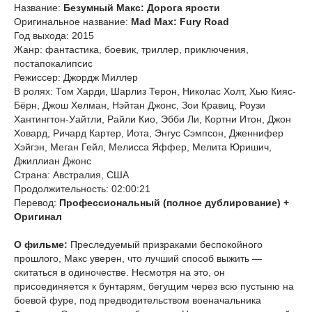
Название:
Безумный Макс: Дорога ярости
Оригинальное название:
Mad Max: Fury Road
Год выхода: 2015
Жанр: фантастика, боевик, триллер, приключения,
постапокалипсис
Режиссер: Джордж Миллер
В ролях: Том Харди, Шарлиз Терон, Николас Холт, Хью Кияс-
Бёрн, Джош Хелман, Нэйтан Джонс, Зои Кравиц, Роузи
Хантингтон-Уайтли, Райли Кио, Эбби Ли, Кортни Итон, Джон
Ховард, Ричард Картер, Иота, Энгус Сэмпсон, Дженнифер
Хэйгэн, Меган Гейл, Мелисса Яффер, Мелита Юришич,
Джиллиан Джонс
Страна: Австралия, США
Продолжительность: 02:00:21
Перевод:
Профессиональный (полное дублирование) +
Оригинал
О фильме:
Преследуемый призраками беспокойного
прошлого, Макс уверен, что лучший способ выжить —
скитаться в одиночестве. Несмотря на это, он
присоединяется к бунтарям, бегущим через всю пустыню на
боевой фуре, под предводительством военачальника