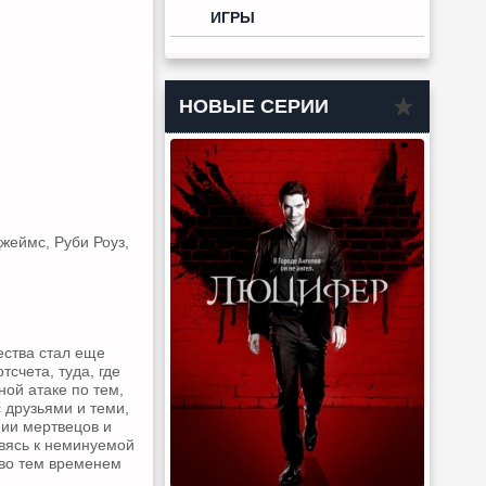
ИГРЫ
НОВЫЕ СЕРИИ
жеймс, Руби Роуз,
ества стал еще
счета, туда, где
ной атаке по тем,
 друзьями и теми,
мии мертвецов и
овясь к неминуемой
тво тем временем