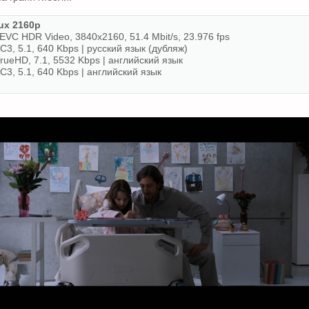
x 2160p
VC HDR Video, 3840x2160, 51.4 Mbit/s, 23.976 fps
C3, 5.1, 640 Kbps | русский язык (дубляж)
TrueHD, 7.1, 5532 Kbps | английский язык
AC3, 5.1, 640 Kbps | английский язык