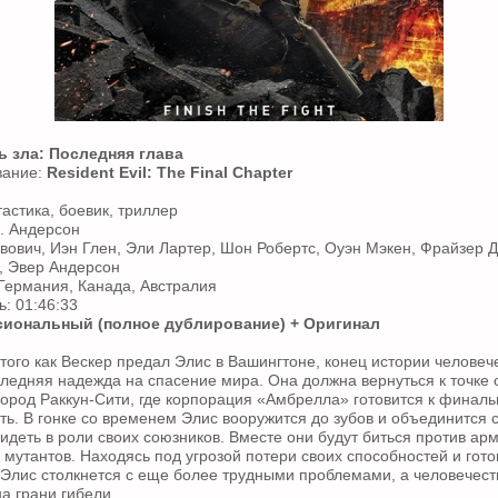
 зла: Последняя глава
вание:
Resident Evil: The Final Chapter
астика, боевик, триллер
С. Андерсон
вович, Иэн Глен, Эли Лартер, Шон Робертс, Оуэн Мэкен, Фрайзер Д
, Эвер Андерсон
Германия, Канада, Австралия
: 01:46:33
иональный (полное дублирование) + Оригинал
того как Вескер предал Элис в Вашингтоне, конец истории человеч
ледняя надежда на спасение мира. Она должна вернуться к точке от
город Раккун-Сити, где корпорация «Амбрелла» готовится к финаль
ть. В гонке со временем Элис вооружится до зубов и объединится с
видеть в роли своих союзников. Вместе они будут биться против ар
мутантов. Находясь под угрозой потери своих способностей и гот
 Элис столкнется с еще более трудными проблемами, а человечес
а грани гибели.