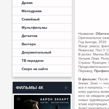
Драма
Мелодрама
Семейный
Мультфильмы
Название:
Обитель
Детектив
Оригинальное наз
Год выхода: 2016
Вестерн
Жанр: ужасы, фант
Режиссер: Пол У. 
Документальный
В ролях: Милла Йо
Уильям Леви, Рола
ТВ передачи
Страна: Франция, 
Продолжительность
Скоро на сайте
Перевод:
Професс
О фильме:
После 
ближе. Элис — пос
ФИЛЬМЫ 4К
все и началось — 
кому удалось выжи
кого не ожидала у
новых чудовищных 
атаке корпорации,
будет находиться н