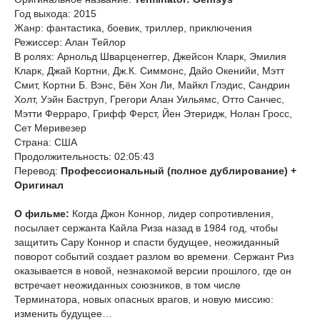
Год выхода: 2015
Жанр: фантастика, боевик, триллер, приключения
Режиссер: Алан Тейлор
В ролях: Арнольд Шварценеггер, Джейсон Кларк, Эмилия
Кларк, Джай Кортни, Дж.К. Симмонс, Дайо Окенийи, Мэтт
Смит, Кортни Б. Вэнс, Бён Хон Ли, Майкл Глэдис, Сандрин
Холт, Уэйн Баструп, Грегори Алан Уильямс, Отто Санчес,
Мэтти Ферраро, Грифф Ферст, Йен Этеридж, Нолан Гросс,
Сет Меривезер
Страна: США
Продолжительность: 02:05:43
Перевод:
Профессиональный (полное дублирование) +
Оригинал
О фильме:
Когда Джон Коннор, лидер сопротивления,
посылает сержанта Кайла Риза назад в 1984 год, чтобы
защитить Сару Коннор и спасти будущее, неожиданный
поворот событий создает разлом во времени. Сержант Риз
оказывается в новой, незнакомой версии прошлого, где он
встречает неожиданных союзников, в том числе
Терминатора, новых опасных врагов, и новую миссию:
изменить будущее…