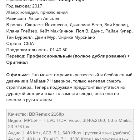
Год выхода: 2017
Жанр: комедия, приключения
Режиссер: Люсия Аньелло
В ролях: Скарлетт Йоханссон, Джиллиан Белл, Зои Кравиц,
Илана Глейзер, Кейт МакКиннон, Пол В. Даунс, Райан Купер,
Тай Буррелл, Деми Мур, Энрике Мурсиано
Страна: США
Продолжительность: 01:40:50
Перевод:
Профессиональный (полное дублирование) +
Оригинал
О фильме:
Что может омрачить развеселый и безбашенный
девичник в Майами? Наверное, только нелепая смерть
стриптизера. Теперь подружкам предстоит выпутаться из
дурацкой истории и как-то замести следы, пока они не
попали в руки к копам.
Качество:
BDRemux 2160p
Видео: MPEG-H HEVC HDR Video, 3840x2160, 53.6 Mbit/s,
23.976 fps
Аудио 1: 48 kHz, AC3, 5.1, 640 Kbps | русский язык (дубляж)
Аудио 2: 48 kHz, TrueHD, 7.1, 4336 Kbps | английский язык