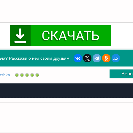
ча? Расскажи о ней своим друзьям:
Верн
oshka