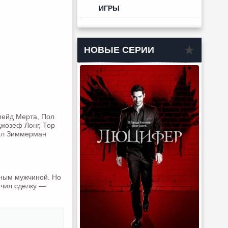
ИГРЫ
НОВЫЕ СЕРИИ
мейд Мерта, Пол
Джозеф Лонг, Тор
Фил Зиммерман
ным мужчиной. Но
лючил сделку —