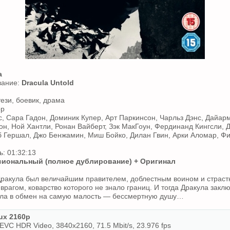
а
вание:
Dracula Untold
ези, боевик, драма
ор
с, Сара Гадон, Доминик Купер, Арт Паркинсон, Чарльз Дэнс, Дайар
он, Ной Хантли, Ронан Вайберт, Зэк МакГоун, Фердинанд Кингсли, 
б Гершал, Джо Бенжамин, Миш Бойко, Дилан Гвин, Арки Аломар, 
: 01:32:13
иональный (полное дублирование) + Оригинал
ракула был величайшим правителем, доблестным воином и страст
 врагом, коварство которого не знало границ. И тогда Дракула зак
ила в обмен на самую малость — бессмертную душу…
x 2160p
VC HDR Video, 3840x2160, 71.5 Mbit/s, 23.976 fps