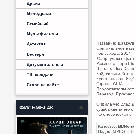
Драма
Мелодрама
Семейный
Мультфильмы
Название:
Дракул
Детектив
Оригинальное наз
Год выхода: 2014
Вестерн
Жанр: ужасы, фэнт
Режиссер: Гари Ш
Документальный
В ролях: Люк Эван
Кэй, Уильям Хьюст
ТВ передачи
Кристьянссон, Яку
Страна: США
Скоро на сайте
Продолжительность
Перевод:
Професс
О фильме:
Влад Д
ФИЛЬМЫ 4К
судьба свела его с
нечеловеческая с
Качество:
BDRemu
Видео: MPEG-H HE