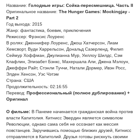
Название:
Голодные игры: Сойка-пересмешница. Часть II
Оригинальное название:
The Hunger Games: Mockingjay -
Part 2
Год выхода: 2015
Жанр: фантастика, боевик, приключения
Режиссер: Фрэнсис Лоуренс
В ролях: Дженнифер Лоуренс, Джош Хатчерсон, Лиам
Хемсворт, Вуди Харрельсон, Дональд Сазерленд, Филип
Сеймур Хоффман, Джулианна Мур, Уиллоу Шилдс, Сэм
Клафлин, Элизабет Бэнкс, Махершала Али, Джена Мэлоун,
Джеффри Райт, Стэнли Туччи, Натали Дормер, Ивэн Росс,
Элден Хенсон, Уэс Чэтэм
Страна: США
Продолжительность: 02:16:55
Перевод:
Профессиональный (полное дублирование) +
Оригинал
О фильме:
В Панеме начинается гражданская война против
власти Капитолия. Китнисс Эвердин является символом
Революции, однако сама себя не осознает как мессия
повстанцев. Заручившись помощью близких друзей, Китнисс
отправляется в Капитолий. Друзья готовы рискнуть своими