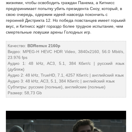
жизнями, чтобы освободить граждан Панема, а Китнисс
предпринимает попытку убить президента Сноу, который, в
свою очередь, одержим идеей навсегда покончить с
героиней Дистрикта 12. Но победа повстанцев имеет горький
вкус, и Китнисс ждёт гораздо более трудное испытание, чем
смертельные ловушки арены Голодных игр.
Качество:
BDRemux 2160p
Видео: MPEG-H HEVC HDR Video, 3840x2160, 56.0 Mbit/s,
23.976 fps
Аудио 1: 48 kHz, AC3, 5.1, 384 Кбит/с | русский язык
(дубляж)
Аудио 2: 48 kHz, TrueHD, 7.1, 4257 Кбит/с | английский язык
Аудио 3: 48 kHz, AC3, 5.1, 384 Кбит/с | английский язык
Субтитры: русские (полные), английские (полные)
Размер: 58,73 Gb