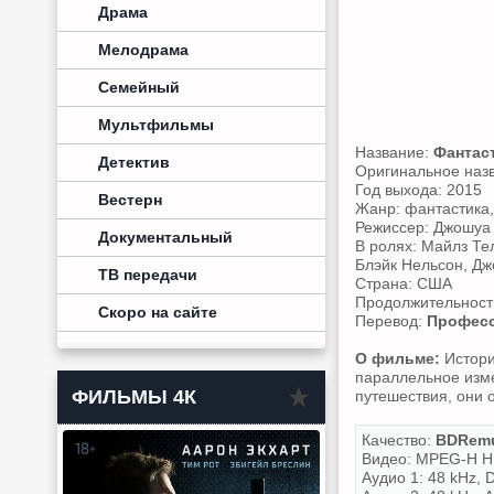
Драма
Мелодрама
Семейный
Мультфильмы
Название:
Фантас
Детектив
Оригинальное наз
Год выхода: 2015
Вестерн
Жанр: фантастика,
Режиссер: Джошуа
Документальный
В ролях: Майлз Те
Блэйк Нельсон, Дж
ТВ передачи
Страна: США
Продолжительность
Скоро на сайте
Перевод:
Професс
О фильме:
Истори
параллельное изм
ФИЛЬМЫ 4К
путешествия, они 
Качество:
BDRemu
Видео: MPEG-H HE
Аудио 1: 48 kHz, D