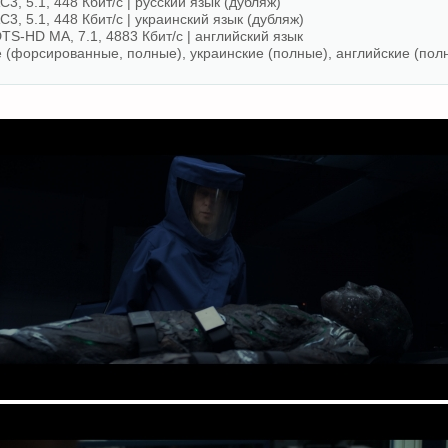
C3, 5.1, 448 Кбит/с | русский язык (дубляж)
C3, 5.1, 448 Кбит/с | украинский язык (дубляж)
DTS-HD MA, 7.1, 4883 Кбит/с | английский язык
е (форсированные, полные), украинские (полные), английские (пол