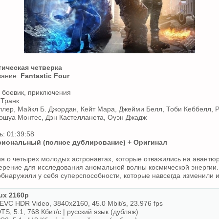
тическая четверка
вание:
Fantastic Four
 боевик, приключения
 Транк
ллер, Майкл Б. Джордан, Кейт Мара, Джейми Белл, Тоби Кеббелл, Ре
ошуа Монтес, Дэн Кастелланета, Оуэн Джадж
: 01:39:58
иональный (полное дублирование) + Оригинал
я о четырех молодых астронавтах, которые отважились на авантю
ерение для исследования аномальной волны космической энергии.
обнаружили у себя суперспособности, которые навсегда изменили 
x 2160p
VC HDR Video, 3840x2160, 45.0 Mbit/s, 23.976 fps
TS, 5.1, 768 Кбит/с | русский язык (дубляж)