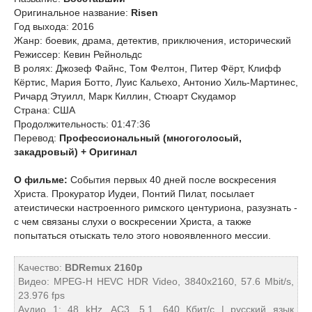
Оригинальное название:
Risen
Год выхода: 2016
Жанр: боевик, драма, детектив, приключения, исторический
Режиссер: Кевин Рейнольдс
В ролях: Джозеф Файнс, Том Фелтон, Питер Фёрт, Клифф
Кёртис, Мария Ботто, Луис Кальехо, Антонио Хиль-Мартинес,
Ричард Этуилл, Марк Киллин, Стюарт Скудамор
Страна: США
Продолжительность: 01:47:36
Перевод:
Профессиональный (многоголосый,
закадровый) + Оригинал
О фильме:
События первых 40 дней после воскресения
Христа. Прокуратор Иудеи, Понтий Пилат, посылает
атеистически настроенного римского центуриона, разузнать -
с чем связаны слухи о воскресении Христа, а также
попытаться отыскать тело этого новоявленного мессии.
Качество:
BDRemux 2160p
Видео: MPEG-H HEVC HDR Video, 3840x2160, 57.6 Mbit/s,
23.976 fps
Аудио 1: 48 kHz, AC3, 5.1, 640 Кбит/с | русский язык