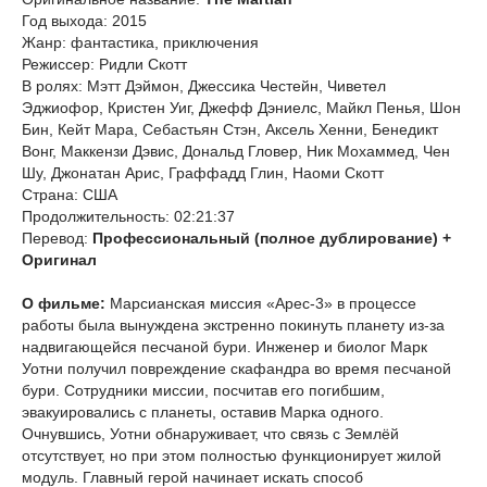
Год выхода: 2015
Жанр: фантастика, приключения
Режиссер: Ридли Скотт
В ролях: Мэтт Дэймон, Джессика Честейн, Чиветел
Эджиофор, Кристен Уиг, Джефф Дэниелс, Майкл Пенья, Шон
Бин, Кейт Мара, Себастьян Стэн, Аксель Хенни, Бенедикт
Вонг, Маккензи Дэвис, Дональд Гловер, Ник Мохаммед, Чен
Шу, Джонатан Арис, Граффадд Глин, Наоми Скотт
Страна: США
Продолжительность: 02:21:37
Перевод:
Профессиональный (полное дублирование) +
Оригинал
О фильме:
Марсианская миссия «Арес-3» в процессе
работы была вынуждена экстренно покинуть планету из-за
надвигающейся песчаной бури. Инженер и биолог Марк
Уотни получил повреждение скафандра во время песчаной
бури. Сотрудники миссии, посчитав его погибшим,
эвакуировались с планеты, оставив Марка одного.
Очнувшись, Уотни обнаруживает, что связь с Землёй
отсутствует, но при этом полностью функционирует жилой
модуль. Главный герой начинает искать способ