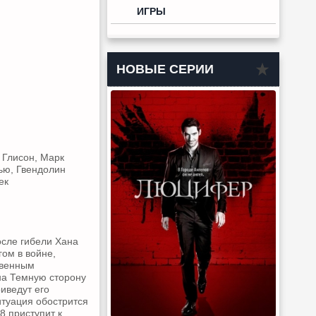
ИГРЫ
НОВЫЕ СЕРИИ
 Глисон, Марк
ью, Гвендолин
ек
осле гибели Хана
гом в войне,
твенным
а Темную сторону
иведут его
туация обострится
8 приступит к