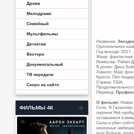
Драма
Мелодрама
Семейный
Мультфильмы
Название:
Звездн
Детектив
Оригинальное наз
Год выхода: 2017
Вестерн
Жанр: фантастика,
Режиссер: Райан 
Документальный
В ролях: Джон Бой
Хэмилл, Макс фон 
ТВ передачи
Кристи, Пип Андер
Страна: США
Скоро на сайте
Продолжительность
Перевод:
Професс
О фильме:
Новая 
ФИЛЬМЫ 4К
Соло. В Галактике
героиня Рей пробуд
оставшимся в жив
Силы и убил собст
неуемные амбиции
еще больше, когда