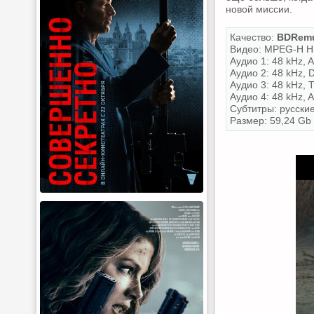
новой миссии.
Качество:
BDRemu
Видео: MPEG-H HE
Аудио 1: 48 kHz, A
Аудио 2: 48 kHz, 
Аудио 3: 48 kHz, 
Аудио 4: 48 kHz, A
Субтитры: русски
Размер: 59,24 Gb