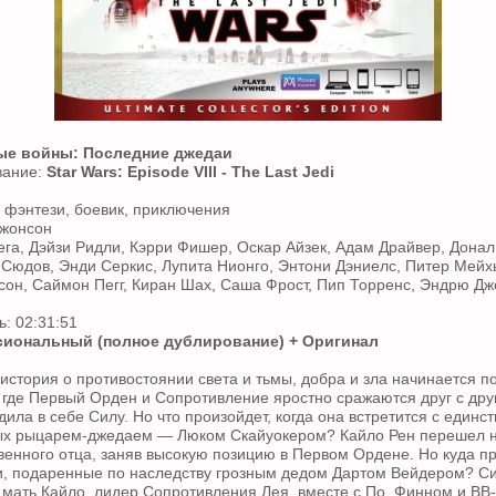
ые войны: Последние джедаи
вание:
Star Wars: Episode VIII - The Last Jedi
 фэнтези, боевик, приключения
Джонсон
ега, Дэйзи Ридли, Кэрри Фишер, Оскар Айзек, Адам Драйвер, Донал
Сюдов, Энди Серкис, Лупита Нионго, Энтони Дэниелс, Питер Мейх
сон, Саймон Пегг, Киран Шах, Саша Фрост, Пип Торренс, Эндрю Дж
: 02:31:51
иональный (полное дублирование) + Оригинал
история о противостоянии света и тьмы, добра и зла начинается п
, где Первый Орден и Сопротивление яростно сражаются друг с дру
ила в себе Силу. Но что произойдет, когда она встретится с единс
ых рыцарем-джедаем — Люком Скайуокером? Кайло Рен перешел н
венного отца, заняв высокую позицию в Первом Ордене. Но куда пр
, подаренные по наследству грозным дедом Дартом Вейдером? Си
 мать Кайло, лидер Сопротивления Лея, вместе с По, Финном и BB-